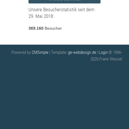
Unsere Besucherstatistik seit dem
29. Mai 2018:
369.160
Besucher
Powered by
CMSimple
| Template:
ge-webdesign.de
|
Login
© 1996-
2026 Frank Wessel