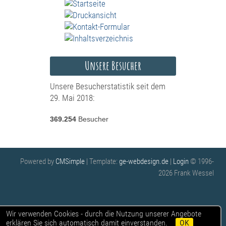
Unsere Besucher
Unsere Besucherstatistik seit dem
29. Mai 2018:
369.254
Besucher
Powered by
CMSimple
| Template:
ge-webdesign.de
|
Login
© 1996-
2026 Frank Wessel
Wir verwenden Cookies - durch die Nutzung unserer Angebote
erklären Sie sich automatisch damit einverstanden.
OK