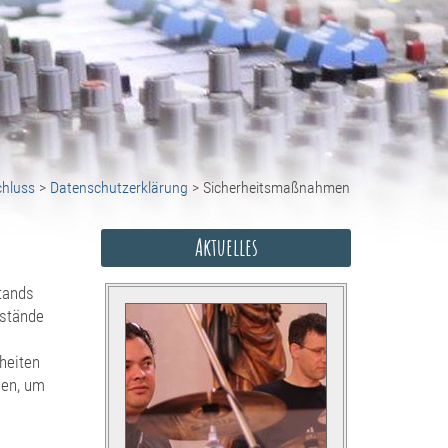
chluss
>
Datenschutzerklärung
>
Sicherheitsmaßnahmen
Aktuelles
tands
mstände
iheiten
men, um