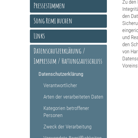
Zu den 
Pressestimmen
Integri
den Dat
Song Remi buchen
Sicheru
eingeri
Links
und Rea
den Sch
Datenschutzerklärung /
von Har
Datensc
Impressum / Haftungsausschluss
Voreins
Datenschutzerklärung
Verantwortlicher
Arten der verarbeiteten Daten
Kategorien betroffener
Personen
Zweck der Verarbeitung