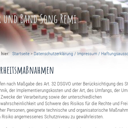
r und Band Song Remi
 hier:
Startseite
>
Datenschutzerklärung / Impressum / Haftungsauss
erheitsmaßnahmen
ffen nach Maßgabe des Art. 32 DSGVO unter Berücksichtigung des S
hnik, der Implementierungskosten und der Art, des Umfangs, der U
 Zwecke der Verarbeitung sowie der unterschiedlichen
tswahrscheinlichkeit und Schwere des Risikos für die Rechte und Fre
cher Personen, geeignete technische und organisatorische Maßnah
 Risiko angemessenes Schutzniveau zu gewährleisten.